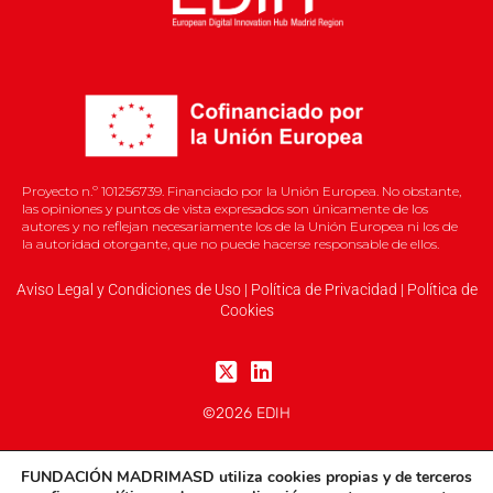
Proyecto n.º 101256739. Financiado por la Unión Europea. No obstante,
las opiniones y puntos de vista expresados son únicamente de los
autores y no reflejan necesariamente los de la Unión Europea ni los de
la autoridad otorgante, que no puede hacerse responsable de ellos.
Aviso Legal y Condiciones de Uso
|
Política de Privacidad
|
Política de
Cookies
©2026 EDIH
FUNDACIÓN MADRIMASD
utiliza cookies propias
y
de terceros