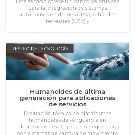
Este servicio ofrece un banco de pruebas
para la integración de sistemas
autónomos en drones (UAV), vehículos
terrestres (UGV) y
TESTEO DE TECNOLOGÍA
Humanoides de última
generación para aplicaciones
de servicios
Evaluación técnica de plataformas
humanoides de vanguardia en
laboratorios de alta precisión equipados
con sistemas de captura de movimiento