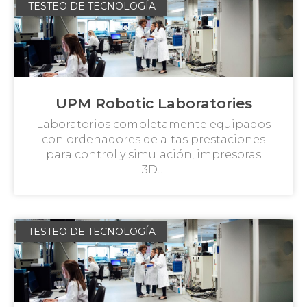
TESTEO DE TECNOLOGÍA
UPM Robotic Laboratories
Laboratorios completamente equipados
con ordenadores de altas prestaciones
para control y simulación, impresoras
3D…
TESTEO DE TECNOLOGÍA