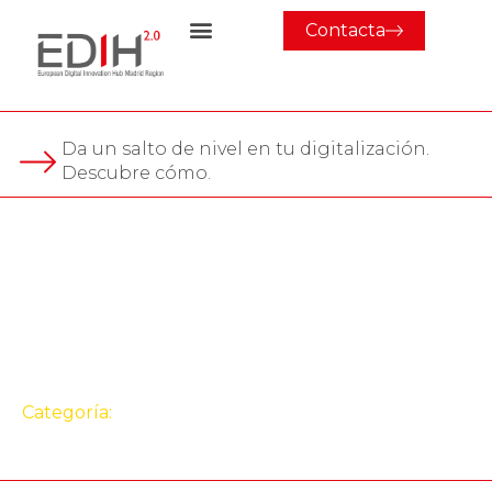
Contacta
Da un salto de nivel en tu digitalización.
Descubre cómo.
Evento
Kit Consulting: guía
práctica para solicitar la
ayuda
Categoría:
Evento
,
Jornada
,
Webinar