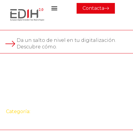
Contacta
Da un salto de nivel en tu digitalización.
Descubre cómo.
Evento
Jornada ayudas
digitalización de pymes
industriales
Categoría:
Formación
,
Jornada