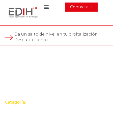
Contacta
Da un salto de nivel en tu digitalización.
Descubre cómo.
Evento
Jornada sobre las ayudas
para la digitalización de
las pymes industriales de
Getafe
Categoría:
Evento