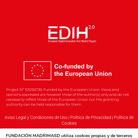
Project Nº 101256739. Funded by the European Union. Views and
opinions expressed are however those of the author(s) only and do not
necessarily reflect those of the European Union nor the granting
authority can be held responsible for them.
Aviso Legal y Condiciones de Uso
|
Política de Privacidad
|
Política de
Cookies
FUNDACIÓN MADRIMASD
utiliza cookies propias
y
de terceros