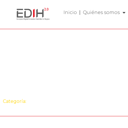
Inicio
Quiénes somos
Evento
Impulsando la
digitalización en 
municipios de Ma
Categoría:
Evento