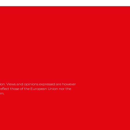
on. Views and opinions expressed are however
 reflect those of the European Union nor the
em.