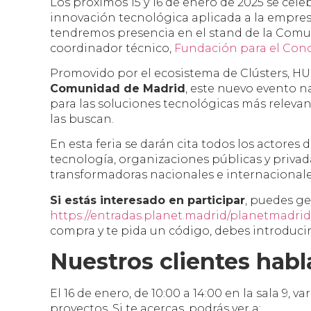
Los próximos 15 y 16 de enero de 2025 se cel
innovación tecnológica aplicada a la empre
tendremos presencia en el stand de la Comu
coordinador técnico,
Fundación para el Con
Promovido por el ecosistema de Clústers, H
Comunidad de Madrid
, este nuevo evento n
para las soluciones tecnológicas más releva
las buscan.
En esta feria se darán cita todos los actore
tecnología, organizaciones públicas y privad
transformadoras nacionales e internacionales
Si estás interesado en participar
, puedes ge
https://entradas.planet.madrid/planetmadrid/
compra y te pida un código, debes introduci
Nuestros clientes habl
El 16 de enero, de 10:00 a 14:00 en la sala 9,
proyectos. Si te acercas, podrás ver a: