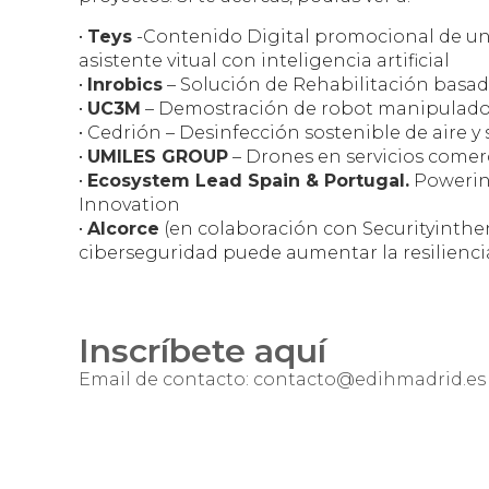
•
Teys
-Contenido Digital promocional de un 
asistente vitual con inteligencia artificial
•
Inrobics
– Solución de Rehabilitación basada
•
UC3M
– Demostración de robot manipulador
• Cedrión – Desinfección sostenible de aire y
•
UMILES GROUP
– Drones en servicios comerc
•
Ecosystem Lead Spain & Portugal.
Powering
Innovation
•
Alcorce
(en colaboración con Securityinthen
ciberseguridad puede aumentar la resilienc
Inscríbete aquí
Email de contacto: contacto@edihmadrid.es