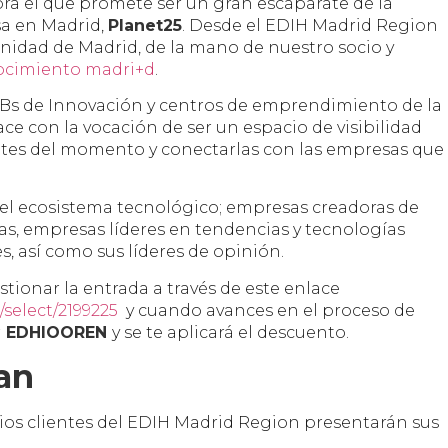
ebra el que promete ser un gran escaparate de la
sa en Madrid,
Planet25
. Desde el EDIH Madrid Region
nidad de Madrid, de la mano de nuestro socio y
ocimiento madri+d
.
UBs de Innovación y centros de emprendimiento de la
ace con la vocación de ser un espacio de visibilidad
ntes del momento y conectarlas con las empresas que
s del ecosistema tecnológico; empresas creadoras de
as, empresas líderes en tendencias y tecnologías
, así como sus líderes de opinión.
stionar la entrada a través de este enlace
select/2199225
y cuando avances en el proceso de
r
EDHIOOREN
y se te aplicará el descuento.
an
 varios clientes del EDIH Madrid Region presentarán sus