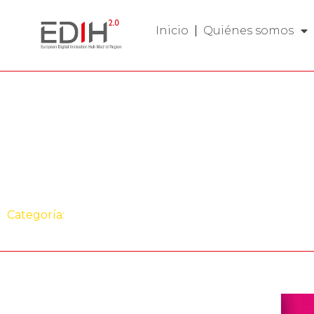
Inicio
Quiénes somos
Evento
EDIH Madrid Reg
participa en Plan
Categoría:
Evento