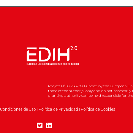
Project Nº 101256739. Funded by the European Uni
those of the author(s) only and do not necessarily
granting authority can be held responsible for th
 Condiciones de Uso
|
Política de Privacidad
|
Política de Cookies