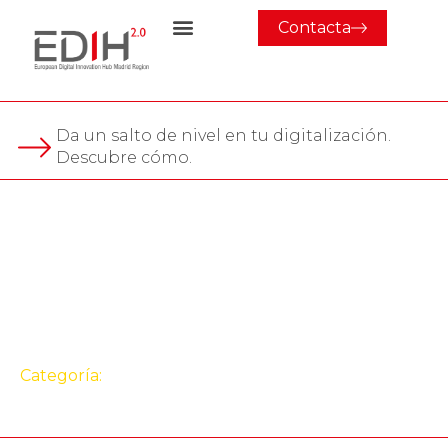
Contacta
Da un salto de nivel en tu digitalización.
Descubre cómo.
Evento
EDIH Madrid Region te
invita a participar en
Farmaforum 2026
Categoría:
Evento