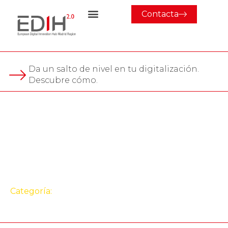
Contacta
Da un salto de nivel en tu digitalización.
Descubre cómo.
Evento
Formación “Claves para el
Éxito en las Propuestas
del Programa I3”
Categoría:
Formación