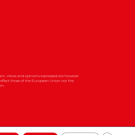
on. Views and opinions expressed are however
 reflect those of the European Union nor the
em.