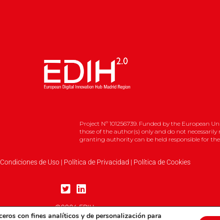
Project Nº 101256739. Funded by the European Uni
those of the author(s) only and do not necessarily
granting authority can be held responsible for th
 Condiciones de Uso
|
Política de Privacidad
|
Política de Cookies
©2026 EDIH
ceros con fines analíticos y de personalización para