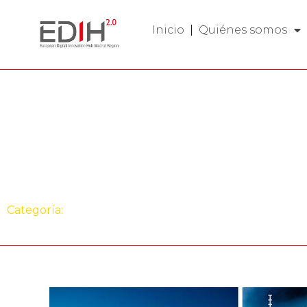
Inicio
Quiénes somos
Evento
Brokerage TECN
DRONExpo 2024
Categoría:
Brokerage
,
Evento