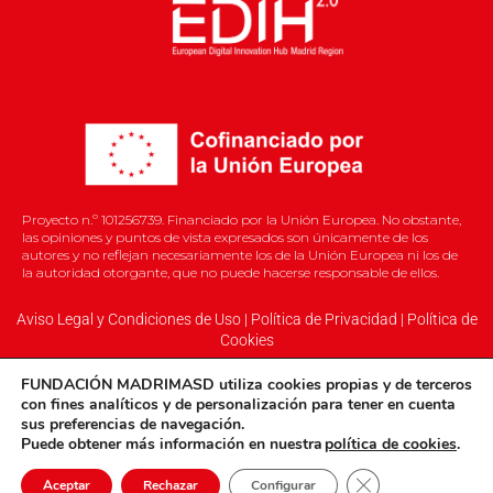
Proyecto n.º 101256739. Financiado por la Unión Europea. No obstante,
las opiniones y puntos de vista expresados son únicamente de los
autores y no reflejan necesariamente los de la Unión Europea ni los de
la autoridad otorgante, que no puede hacerse responsable de ellos.
Aviso Legal y Condiciones de Uso
|
Política de Privacidad
|
Política de
Cookies
FUNDACIÓN MADRIMASD
utiliza cookies propias
y
de terceros
con fines analíticos y de personalización para tener en cuenta
sus preferencias de navegación.
©2026 EDIH
Puede obtener más información en nuestra
política de cookies
.
Cerrar el banner 
Aceptar
Rechazar
Configurar