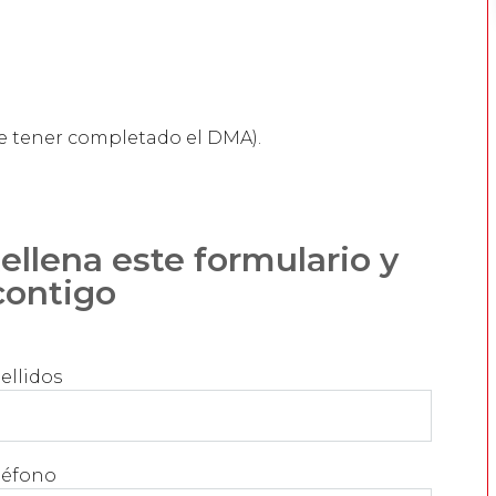
le tener completado el DMA).
llena este formulario y
contigo
ellidos
léfono