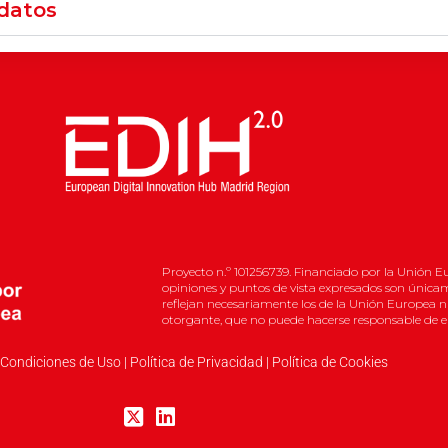
datos
Proyecto n.º 101256739. Financiado por la Unión Eu
opiniones y puntos de vista expresados son únicam
reflejan necesariamente los de la Unión Europea ni
otorgante, que no puede hacerse responsable de el
 Condiciones de Uso
|
Política de Privacidad
|
Política de Cookies