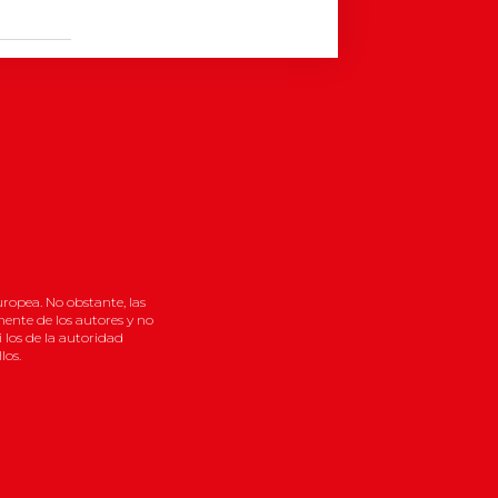
ropea. No obstante, las
ente de los autores y no
 los de la autoridad
los.