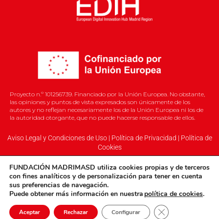
Proyecto n.º 101256739. Financiado por la Unión Europea. No obstante,
las opiniones y puntos de vista expresados son únicamente de los
autores y no reflejan necesariamente los de la Unión Europea ni los de
la autoridad otorgante, que no puede hacerse responsable de ellos.
Aviso Legal y Condiciones de Uso
|
Política de Privacidad
|
Política de
Cookies
FUNDACIÓN MADRIMASD
utiliza cookies propias
y
de terceros
con fines analíticos y de personalización para tener en cuenta
sus preferencias de navegación.
©2026 EDIH
Puede obtener más información en nuestra
política de cookies
.
Cerrar el banner 
Aceptar
Rechazar
Configurar