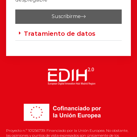
Suscribirme
Tratamiento de datos
Proyecto n.º 101256739. Financiado por la Unión Europea. No obstante,
las opiniones y puntos de vista expresados son únicamente de los