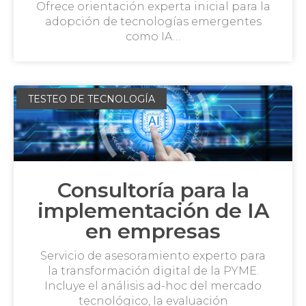
Ofrece orientación experta inicial para la
adopción de tecnologías emergentes
como IA…
TESTEO DE TECNOLOGÍA
Consultoría para la
implementación de IA
en empresas
Servicio de asesoramiento experto para
la transformación digital de la PYME.
Incluye el análisis ad-hoc del mercado
tecnológico, la evaluación