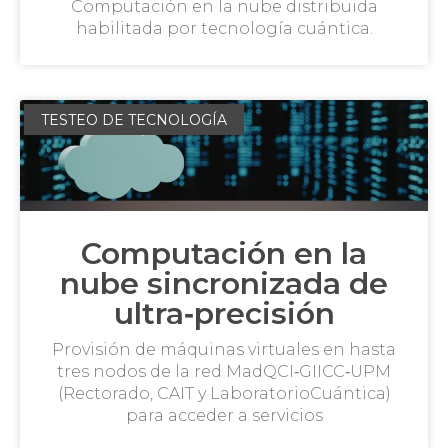
Computación en la nube distribuida
habilitada por tecnología cuántica.
TESTEO DE TECNOLOGÍA
Computación en la
nube sincronizada de
ultra‑precisión
Provisión de máquinas virtuales en hasta
tres nodos de la red MadQCI‑GIICC‑UPM
(Rectorado, CAIT y LaboratorioCuántica)
para acceder a servicios