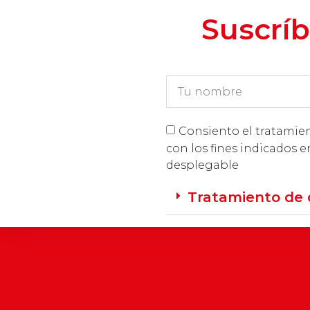
Suscríb
Consiento el tratamie
con los fines indicados e
desplegable
Tratamiento de 