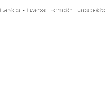
Servicios
Eventos
Formación
Casos de éxito
tos de
+D y la
cial