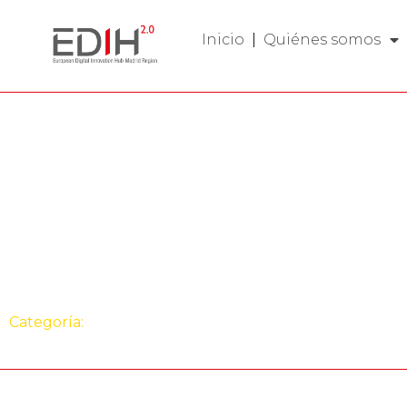
Inicio
Quiénes somos
Entrada
Abordamos los re
protección de la I
Inteligencia Artifi
Categoría:
Jornadas