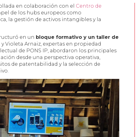
rollada en colaboración con el
Centro de
 papel de los hubs europeos como
a, la gestión de activos intangibles y la
tructuró en un
bloque formativo y un taller de
o y Violeta Arnaiz, expertas en propiedad
electual de PONS IP, abordaron los principales
gación desde una perspectiva operativa,
sitos de patentabilidad y la selección de
ivo.