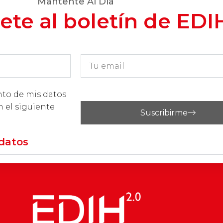
Mantente Al Día
ete al boletín de EDI
nto de mis datos
n el siguiente
Suscribirme
datos